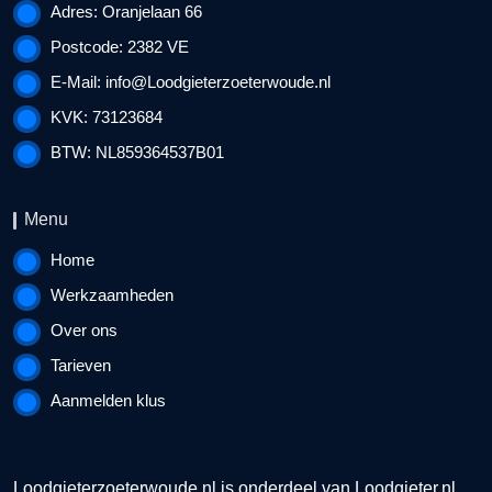
Adres: Oranjelaan 66
Postcode: 2382 VE
E-Mail:
info@Loodgieterzoeterwoude.nl
KVK: 73123684
BTW: NL859364537B01
Menu
Home
Werkzaamheden
Over ons
Tarieven
Aanmelden klus
Loodgieterzoeterwoude.nl is onderdeel van
Loodgieter.nl
.