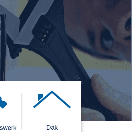
Dak
rswerk