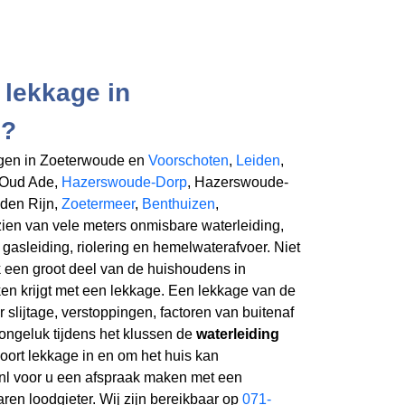
 lekkage in
e?
en in Zoeterwoude en
Voorschoten
,
Leiden
,
 Oud Ade,
Hazerswoude-Dorp
, Hazerswoude-
 den Rijn,
Zoetermeer
,
Benthuizen
,
ien van vele meters onmisbare waterleiding,
 gasleiding, riolering en hemelwaterafvoer. Niet
 een groot deel van de huishoudens in
en krijgt met een lekkage. Een lekkage van de
 slijtage, verstoppingen, factoren van buitenaf
 ongeluk tijdens het klussen de
waterleiding
 soort lekkage in en om het huis kan
nl voor u een afspraak maken met een
ren loodgieter. Wij zijn bereikbaar op
071-